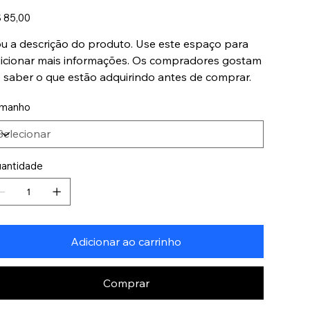
ço
 85,00
u a descrição do produto. Use este espaço para
icionar mais informações. Os compradores gostam
 saber o que estão adquirindo antes de comprar.
manho
antidade
Adicionar ao carrinho
Comprar