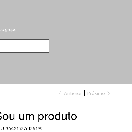
 do grupo
Anterior
Próximo
Sou um produto
SKU
U:
364215376135199
364215376135199