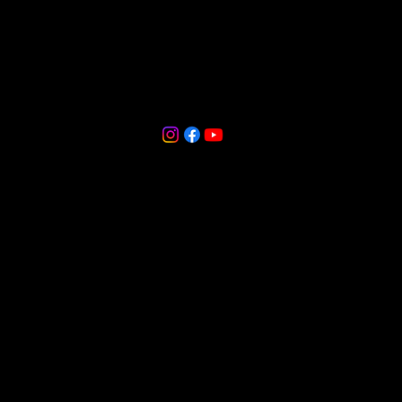
CASA
VALDINEI
Rua Henrique Lage, 1465
Santa Barbara, Criciúma - SC, 88804 010
+554834332283