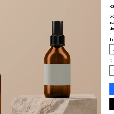
Pre
R$
So
ad
de
Ta
Qu