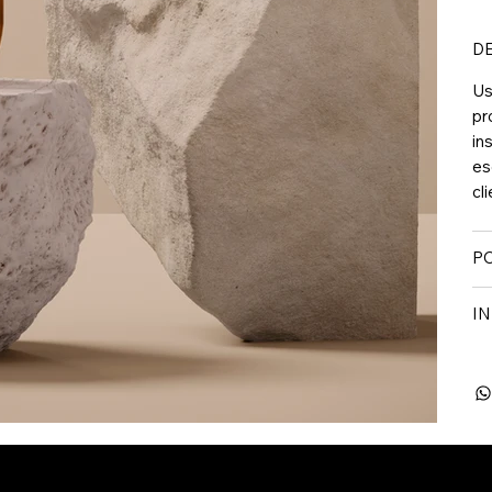
D
Us
pr
in
es
cl
PO
I