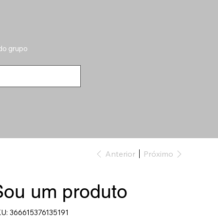
 do grupo
Anterior
Próximo
Sou um produto
SKU
U:
366615376135191
366615376135191