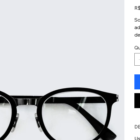
Pre
R$
So
ad
de
Qu
D
Us