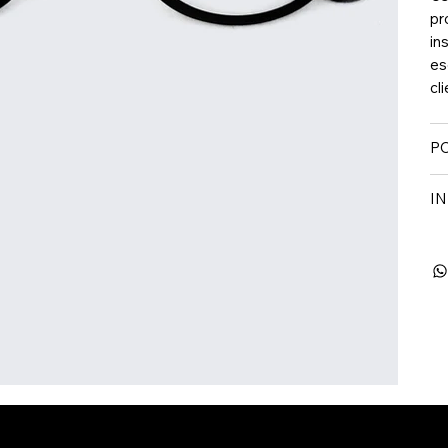
pr
in
es
cl
PO
I