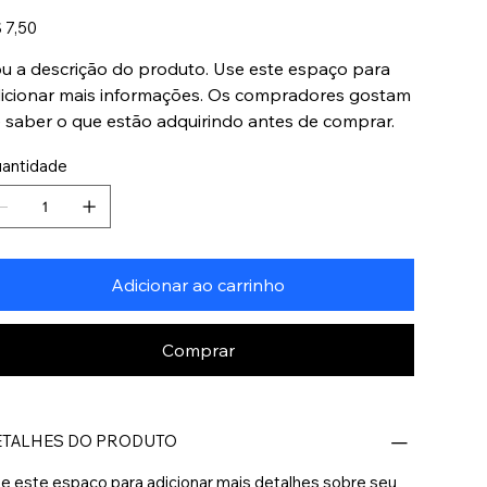
ço
 7,50
u a descrição do produto. Use este espaço para
icionar mais informações. Os compradores gostam
 saber o que estão adquirindo antes de comprar.
antidade
Adicionar ao carrinho
Comprar
ETALHES DO PRODUTO
e este espaço para adicionar mais detalhes sobre seu