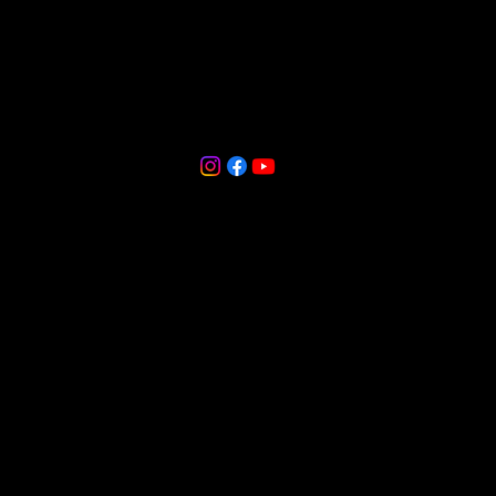
CASA
VALDINEI
Rua Henrique Lage, 1465
Santa Barbara, Criciúma - SC, 88804 010
+554834332283